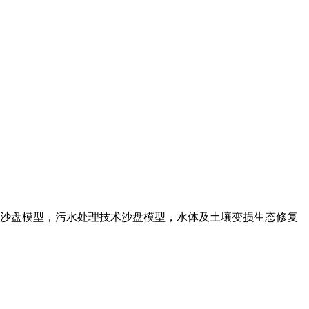
沙盘模型，污水处理技术沙盘模型，水体及土壤变损生态修复