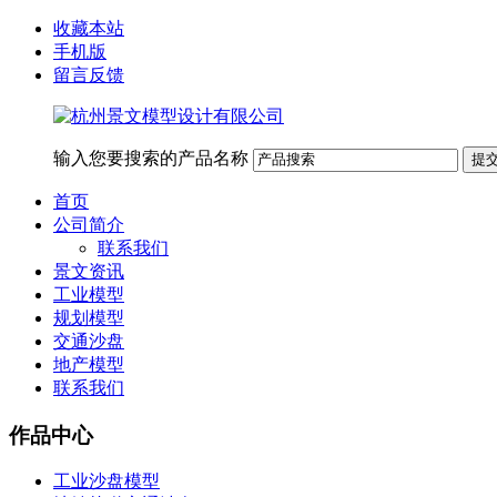
收藏本站
手机版
留言反馈
输入您要搜索的产品名称
首页
公司简介
联系我们
景文资讯
工业模型
规划模型
交通沙盘
地产模型
联系我们
作品中心
工业沙盘模型