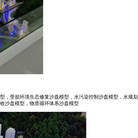
型，受损环境生态修复沙盘模型，水污染控制沙盘模型，水规划
收沙盘模型，物质循环体系沙盘模型