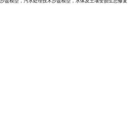
沙盘模型，污水处理技术沙盘模型，水体及土壤变损生态修复