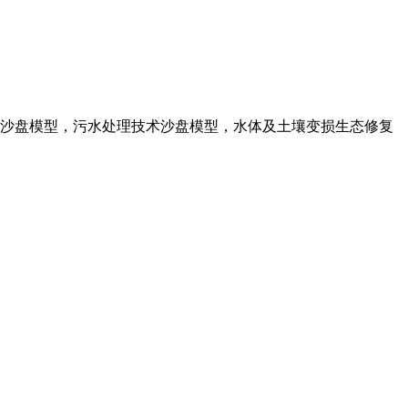
沙盘模型，污水处理技术沙盘模型，水体及土壤变损生态修复