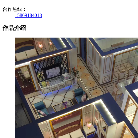
合作热线：
15869184018
作品介绍