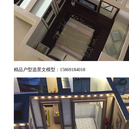
精品户型选景文模型：15869184018