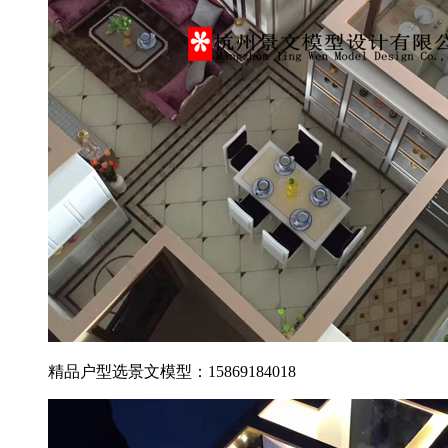
精品户型选景文模型：15869184018