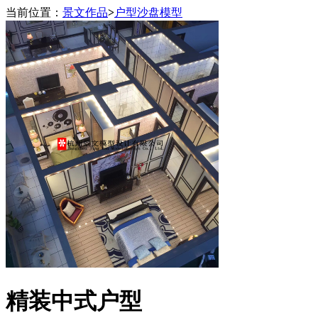
当前位置：
景文作品
>
户型沙盘模型
精装中式户型